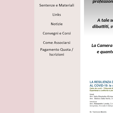
profession
A tale s
dibattiti, 
La Camera 
e quanto